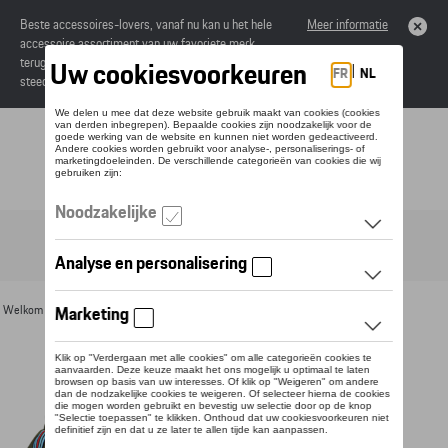
Beste accessoires-lovers, vanaf nu kan u het hele
Meer informatie
accessoire assortiment van uw favoriete merk
terugvinden in de online catalogus. Deze kunnen
steeds besteld worden via uw dealer.
Toggle navigation
NL
Welkom
>
Voor u
>
Textiel
>
Heren
> Detail