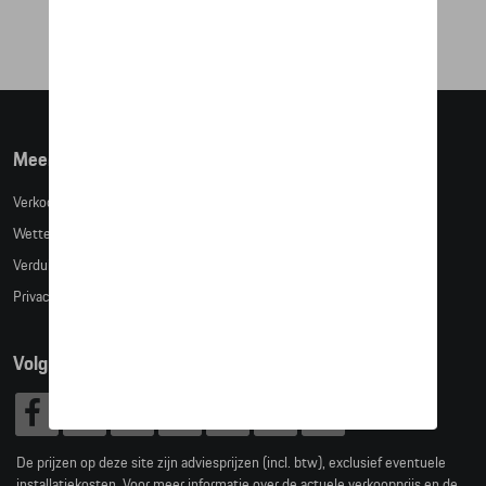
€ 284,70
Meer info
Verkoopsvoorwaarden
Wettelijke bepalingen
Verduidelijking kledingmaten
Privacybeleid
Volg Ons
De prijzen op deze site zijn adviesprijzen (incl. btw), exclusief eventuele
installatiekosten. Voor meer informatie over de actuele verkoopprijs en de