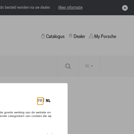
eds besteld worden via uw dealer.
Meer informatie
Catalogus
Dealer
My Porsche
NL