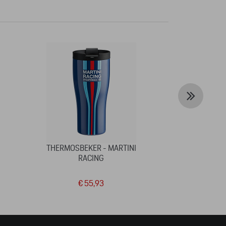
THERMOSBEKER - MARTINI
ZONNEBRIL P
RACING
€ 55,93
€ 