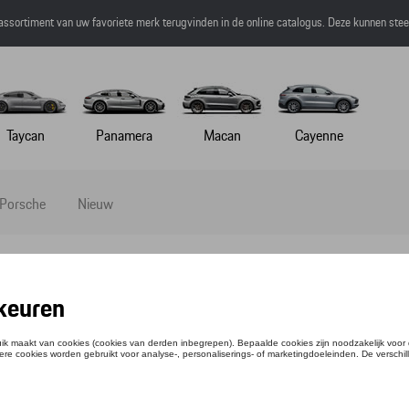
 assortiment van uw favoriete merk terugvinden in de online catalogus. Deze kunnen ste
Taycan
Panamera
Macan
Cayenne
 Porsche
Nieuw
MBROEK - MARTINI RACING - M
ntie: WAP55400M0M0MR
,35