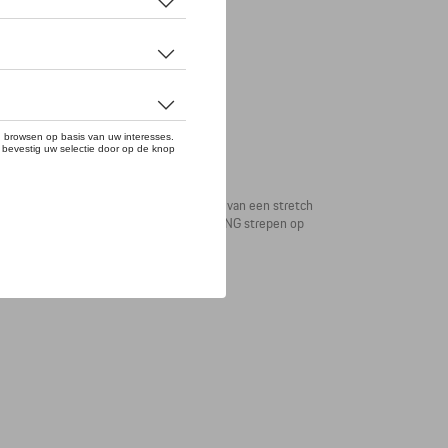
drogend materiaal. De broek is voorzien van een stretch
t heeft de broek decoratieve MARTINI RACING strepen op
HE-logo staat achterop gedrukt.