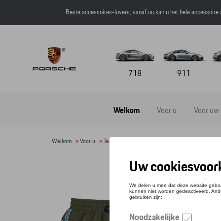
Beste accessoires-lovers, vanaf nu kan u het hele accessoire
718
911
Welkom
Voor u
Voor uw
Welkom
>
Voor u
>
Textiel
>
Heren
> Detail
ZWE
Refere
€ 81