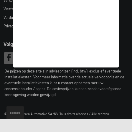
Verkoopsvoorwaarden
Wettelijke bepalingen
Verduidelijking kledingmaten
Privacybeleid
Volg Ons
De prijzen op deze site zijn adviesprijzen (incl. btw), exclusief eventuele
installatiekosten. Voor meer informatie over de actuele verkoopprijs en de
eventuele installatiekosten kunt u contact opnemen met uw
concessiehouder / agent. De adviesprijzen kunnen zonder voorafgaande
kennisgeving worden gewijzigd.
cookies
© 2026 D'Ieteren Automotive SA/NV. Tous droits réservés / Alle rechten
voorbehouden.