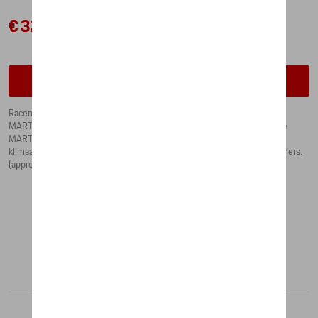
€ 32,54
Contacteer uw dealer om te bestellen
Racen ontmoet genieten: de verzamelbeker nr. 3 begint met iconische
MARTINI RACING® details. Met zijn dynamische strepen en prominente
MARTINI RACING®-logo is de beker een echte blikvanger - en de
klimaatneutrale productie scoort ook punten bij verantwoordelijke kenners.
(approx. : 500 ml)
Aanbevolen producten