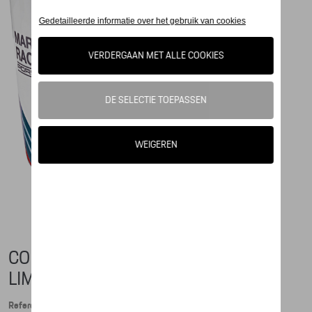
COLLECTOR'S CUP NO. 3, SAFARI -
LIMITED EDITION - MARTINI RACING
Referentie: WAP0507010PCUP