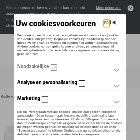
Beste accessoires-lovers, vanaf nu kan u het hele
Meer informatie
accessoire assortiment van uw favoriete merk
terugvinden in de online catalogus. Deze kunnen
steeds besteld worden via uw dealer.
Toggle navigation
NL
Welkom
>
Voor u
>
Divers
>
Mokken
> Detail