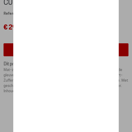
CUP - PORSCHE BLACK
Referentie: WAP0506010NCLC
€ 29,49
Contacteer uw dealer voor beschikbaarheid
Dit product is momenteel niet op stock
Mat-zwarte porseleinen beker in exclusieve vorm met twee gegraveerde
gleuven, in de stijl van een Porsche motor zuiger. Met opdruk "Stuttgart-
Zuffenhausen, PORSCHE, seit 1948". Ontwerp van Studio F.A. Porsche. Met
geschenkverpakking. Gemaakt in Duitsland. Geschikt voor de vaatwasser.
Inhoud: ca. 270 ml