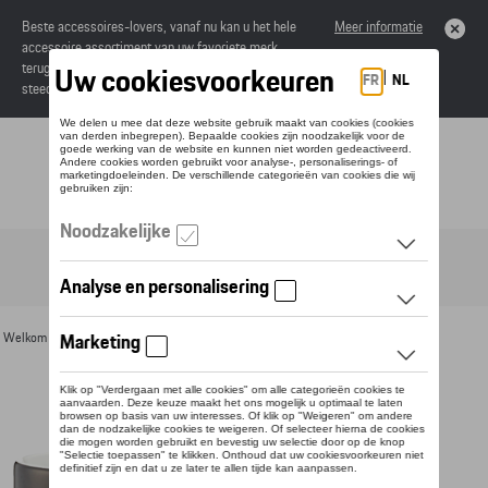
Beste accessoires-lovers, vanaf nu kan u het hele
Meer informatie
accessoire assortiment van uw favoriete merk
terugvinden in de online catalogus. Deze kunnen
steeds besteld worden via uw dealer.
Toggle navigation
NL
Welkom
>
Voor u
>
Divers
>
Mokken
> Detail