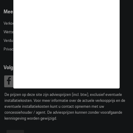
Meer info
Verkoopsvoorwaarden
Wettelijke bepalingen
Verduidelijking kledingmaten
Privacybeleid
Volg Ons
De prijzen op deze site zijn adviesprijzen (incl. btw), exclusief eventuele
installatiekosten. Voor meer informatie over de actuele verkoopprijs en de
eventuele installatiekosten kunt u contact opnemen met uw
concessiehouder / agent. De adviesprijzen kunnen zonder voorafgaande
kennisgeving worden gewijzigd.