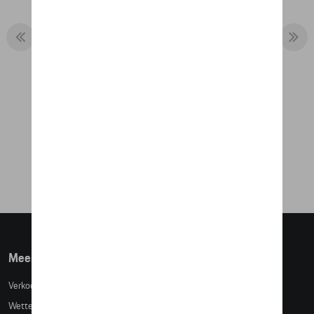
POLO-SHIRT - 75 Y PORSCHE
SPORTS CAR
€ 71,17
Meer info
Verkoopsvoorwaarden
Wettelijke bepalingen