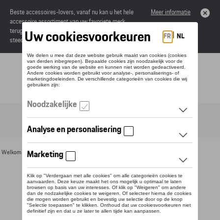
Beste accessoires-lovers, vanaf nu kan u het hele
Meer informatie
accessoire assortiment van uw favoriete merk
terugvinden in de online catalogus. Deze kunnen
steeds besteld worden via uw dealer.
Toggle navigation
NL
Welkom
>
Voor u
>
Zonnebrillen
> Detail