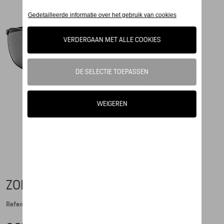
ZONNEBRIL P'8910 - RACING
Referentie: WAP0789100PRAC