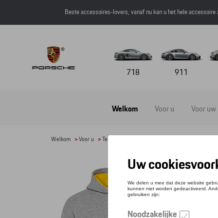
Beste accessoires-lovers, vanaf nu kan u het hele accessoire
718
911
Welkom
Voor u
Voor uw
Welkom
>
Voor u
>
Textiel
>
Heren
>
Sweaters en truien
> Detail
HOO
Refere
€ 15