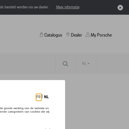
eds besteld worden via uw dealer.
Meer informatie
Catalogus
Dealer
My Porsche
NL