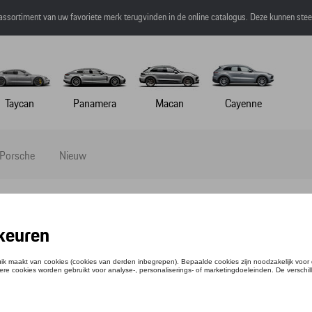
 assortiment van uw favoriete merk terugvinden in de online catalogus. Deze kunnen ste
Taycan
Panamera
Macan
Cayenne
 Porsche
Nieuw
DIE - MARTINI RACING
ntie: WAP558XXX0P0MR
1,50