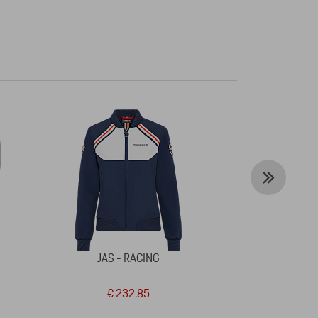
JAS - RACING
HOUTEN 
€ 232,85
€