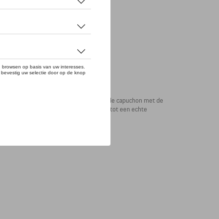
ok met opvallende details. Het koord van de capuchon met de
 felgele binnenvoering, maken de hoody tot een echte