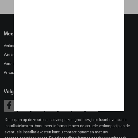
Meer info
Verkoopsvoorwaarden
Wettelijke bepalingen
Verduidelijking kledingmaten
Privacybeleid
Volg Ons
De prijzen op deze site zijn adviesprijzen (incl. btw), exclusief eventuele
installatiekosten. Voor meer informatie over de actuele verkoopprijs en de
eventuele installatiekosten kunt u contact opnemen met uw