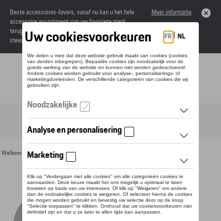
Beste accessoires-lovers, vanaf nu kan u het hele
Meer informatie
accessoire assortiment van uw favoriete merk
terugvinden in de online catalogus. Deze kunnen
steeds besteld worden via uw dealer.
Toggle navigation
NL
Welkom
>
Voor u
>
Textiel
>
Heren
>
Sweaters en truien
> Detail