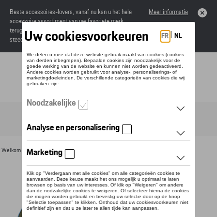
Beste accessoires-lovers, vanaf nu kan u het hele
Meer informatie
accessoire assortiment van uw favoriete merk
terugvinden in de online catalogus. Deze kunnen
steeds besteld worden via uw dealer.
Toggle navigation
NL
Welkom
>
Voor u
>
Textiel
>
Heren
>
Sweaters en truien
> Detail