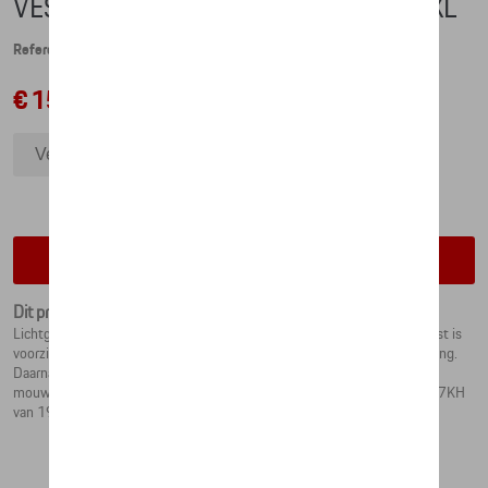
VEST SWEAT - MARTINI RACING - XXL
Referentie: WAP552XXL0M0MR
€ 151,50
Vest sweat - Martini Racing - XXL
Vest sweat - Martini Racing - 3XL
Vest sweat - Martini Racing - XL
Vest sweat - Martini Racing - M
Contacteer uw dealer voor beschikbaarheid
Vest sweat - Martini Racing - S
Dit product is momenteel niet op stock
Lichtgewicht vest voor heren uit de MARTINI RACING collectie. Het vest is
voorzien van een rechtopstaande kraag en twee zijvakken met ritssluiting.
Daarnaast heeft het vest decoratieve MARTINI RACING strepen op de
mouwen en badges op de borst die geinspireerd zijn op de Porsche 917KH
van 1971. Het PORSCHE-logo staat groot op de rug gedrukt.