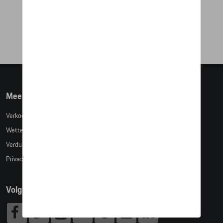
€ 263,36
Meer info
Verkoopsvoorwaarden
Wettelijke bepalingen
Verduidelijking kledingmaten
Privacybeleid
Volg Ons