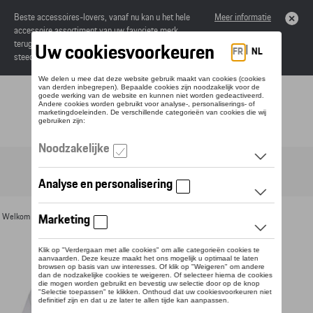
Beste accessoires-lovers, vanaf nu kan u het hele
Meer informatie
accessoire assortiment van uw favoriete merk
terugvinden in de online catalogus. Deze kunnen
steeds besteld worden via uw dealer.
Toggle navigation
NL
Welkom
>
Voor u
>
Textiel
>
Heren
>
T-shirts en polo's
> Detail