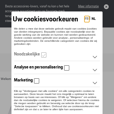
Beste accessoires-lovers, vanaf nu kan u het hele
Meer informatie
accessoire assortiment van uw favoriete merk
terugvinden in de online catalogus. Deze kunnen
steeds besteld worden via uw dealer.
Toggle navigation
NL
Welkom
>
Voor u
>
Textiel
>
Heren
>
T-shirts en polo's
> Detail