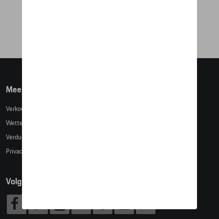
€ 86,43
Meer info
Verkoopsvoorwaarden
Wettelijke bepalingen
Verduidelijking kledingmaten
Privacybeleid
Volg Ons