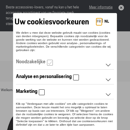
Beste accessoires-lovers, vanaf nu kan u het hele
Meer informatie
accessoire assortiment van uw favoriete merk
terugvinden in de online catalogus. Deze kunnen
steeds besteld worden via uw dealer.
Toggle navigation
NL
Welkom
>
Voor u
>
Textiel
>
Heren
>
T-shirts en polo's
> Detail