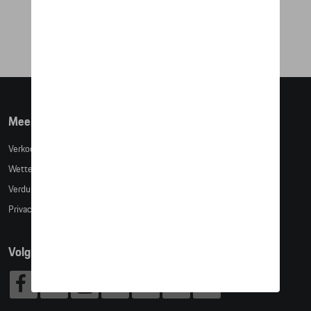
€ 100,66
Meer info
Verkoopsvoorwaarden
Wettelijke bepalingen
Verduidelijking kledingmaten
Privacybeleid
Volg Ons