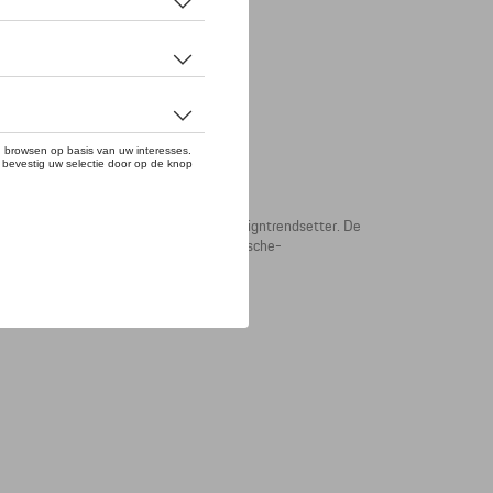
TINI RACING®-collectie is een absolute designtrendsetter. De
look geven, en ook de hoogwaardige Porsche-
ARTINI RACING®-badge op de borst.