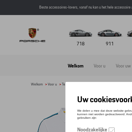
Beste accessoires-lovers, vanaf nu kan u het hele accessoire
718
911
Welkom
Voor u
Voor uw
Welkom
>
Voor u
>
Textiel
>
Heren
>
T-shirts en polo's
> Detail
POLO
Refere
€ 91