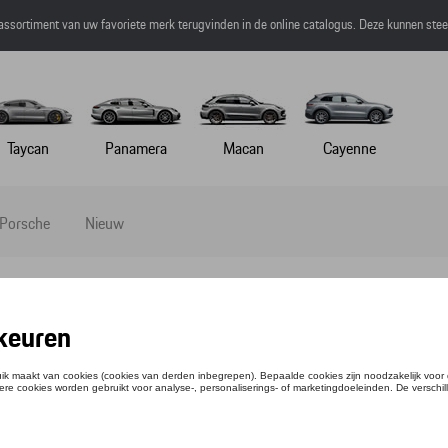
 assortiment van uw favoriete merk terugvinden in de online catalogus. Deze kunnen ste
Taycan
Panamera
Macan
Cayenne
 Porsche
Nieuw
-SHIRT - MARTINI RACING - 3XL
ntie: WAP5503XL0P0MR
,51