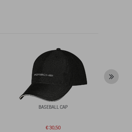
BASEBALL CAP
POSTER-SE
€ 30,50
€ 