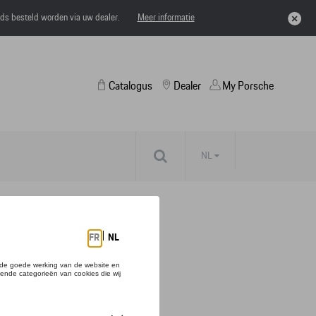
eds besteld worden via uw dealer.
Meer informatie
Catalogus
Dealer
My Porsche
NL