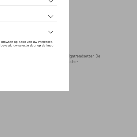
TINI RACING®-collectie is een absolute designtrendsetter. De
look geven, en ook de hoogwaardige Porsche-
ARTINI RACING®-badge op de borst.