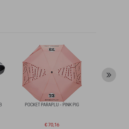
B
POCKET PARAPLU - PINK PIG
DRINKFLES
FA
€ 70,16
€