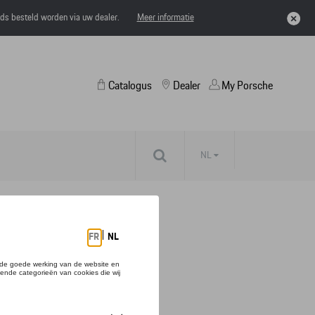
eds besteld worden via uw dealer.
Meer informatie
Catalogus
Dealer
My Porsche
NL