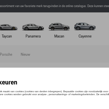
 assortiment van uw favoriete merk terugvinden in de online catalogus. Deze kunnen ste
Taycan
Panamera
Macan
Cayenne
 Porsche
Nieuw
-SHIRT - MARTINI RACING - XXL
ntie: WAP550XXL0P0MR
,51