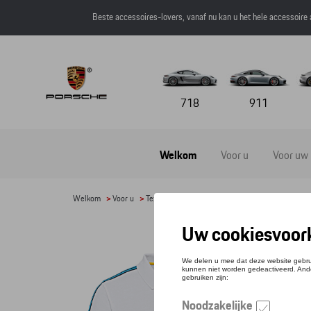
Beste accessoires-lovers, vanaf nu kan u het hele accessoire
718
911
Welkom
Voor u
Voor uw
Welkom
>
Voor u
>
Textiel
>
Heren
>
T-shirts en polo's
> Detail
POLO
Refere
€ 91