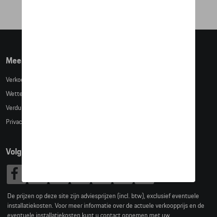
Meer info
Verkoopsvoorwaarden
Wettelijke bepalingen
Verduidelijking kledingmaten
Privacybeleid
Volg Ons
De prijzen op deze site zijn adviesprijzen (incl. btw), exclusief eventuele
installatiekosten. Voor meer informatie over de actuele verkoopprijs en de
eventuele installatiekosten kunt u contact opnemen met uw