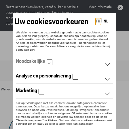
Beste accessoires-lovers, vanaf nu kan u het hele
Meer informatie
accessoire assortiment van uw favoriete merk
terugvinden in de online catalogus. Deze kunnen
steeds besteld worden via uw dealer.
Toggle navigation
NL
Welkom
>
Voor u
>
Textiel
>
Heren
>
T-shirts en polo's
> Detail