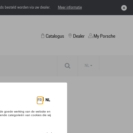
eds besteld worden via uw dealer.
Meer informatie
Catalogus
Dealer
My Porsche
NL