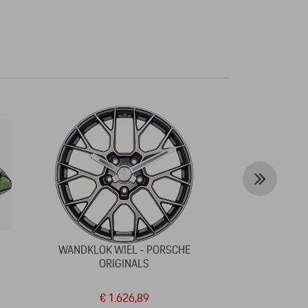
WANDKLOK WIEL - PORSCHE
STEIFF X POR
–
ORIGINALS
60Y PORSCH
ED
€ 1.626,89
€ 