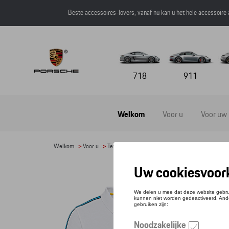
Beste accessoires-lovers, vanaf nu kan u het hele accessoire
718
911
Welkom
Voor u
Voor uw
Welkom
>
Voor u
>
Textiel
>
Heren
>
T-shirts en polo's
> Detail
POLO
Refere
€ 91