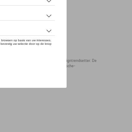
TINI RACING®-collectie is een absolute designtrendsetter. De
look geven, en ook de hoogwaardige Porsche-
ARTINI RACING®-badge op de borst.