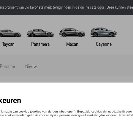
 assortiment van uw favoriete merk terugvinden in de online catalogus. Deze kunnen ste
Taycan
Panamera
Macan
Cayenne
 Porsche
Nieuw
-SHIRT - MARTINI RACING - XL
ntie: WAP5500XL0P0MR
,51