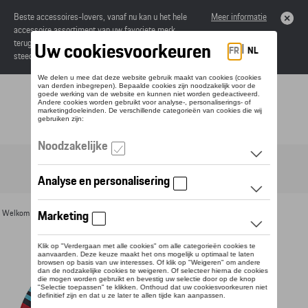
Beste accessoires-lovers, vanaf nu kan u het hele
Meer informatie
accessoire assortiment van uw favoriete merk
terugvinden in de online catalogus. Deze kunnen
steeds besteld worden via uw dealer.
Toggle navigation
NL
Welkom
>
Voor u
>
Textiel
>
Heren
>
T-shirts en polo's
> Detail