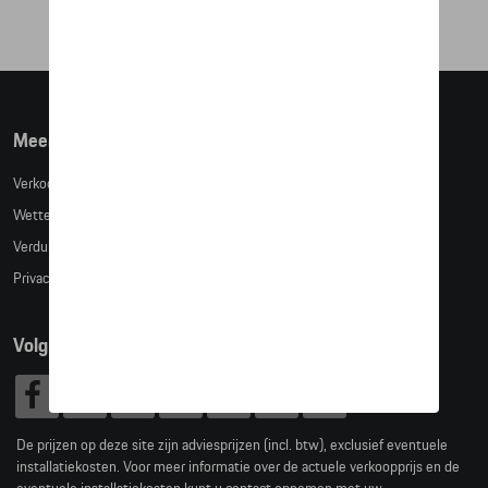
Meer info
Verkoopsvoorwaarden
Wettelijke bepalingen
Verduidelijking kledingmaten
Privacybeleid
Volg Ons
De prijzen op deze site zijn adviesprijzen (incl. btw), exclusief eventuele
installatiekosten. Voor meer informatie over de actuele verkoopprijs en de