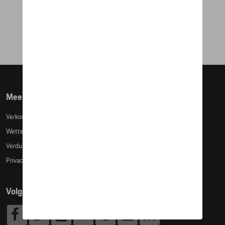
€ 151,50
Meer info
Verkoopsvoorwaarden
Wettelijke bepalingen
Verduidelijking kledingmaten
Privacybeleid
Volg Ons