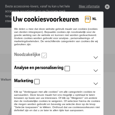
Beste accessoires-lovers, vanaf nu kan u het hele
Meer informatie
accessoire assortiment van uw favoriete merk
terugvinden in de online catalogus. Deze kunnen
steeds besteld worden via uw dealer.
Toggle navigation
NL
Welkom
>
Voor u
>
Textiel
>
Heren
>
T-shirts en polo's
> Detail