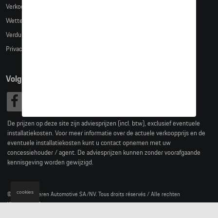
Verkoopsvoorwaarden
Wettelijke bepalingen
Verduidelijking kledingmaten
Privacybeleid
Volg Ons
De prijzen op deze site zijn adviesprijzen (incl. btw), exclusief eventuele
installatiekosten. Voor meer informatie over de actuele verkoopprijs en de
eventuele installatiekosten kunt u contact opnemen met uw
concessiehouder / agent. De adviesprijzen kunnen zonder voorafgaande
kennisgeving worden gewijzigd.
cookies
© 2026 D'Ieteren Automotive SA/NV. Tous droits réservés / Alle rechten
voorbehouden.