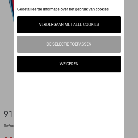
911 KAP, SAFARI - MARTINI RACING
Referentie: WAP0503080PHBE