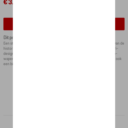
€ 3.752,02
Contacteer uw dealer voor beschikbaarheid
Dit product is momenteel niet op stock
Een stukje Porsche geschiedenis voor uw huis: De originele motorkap van de
historische Porsche 911 (G-model) in iconisch MARTINI RACING® Safari-
design met streepdetails die het legendarische lakwerk en het Porsche-
wapen tonen, is niet alleen een indrukwekkend decoratief object, maar ook
een bijzonder stijlvol magneetbord.
Aanbevolen producten