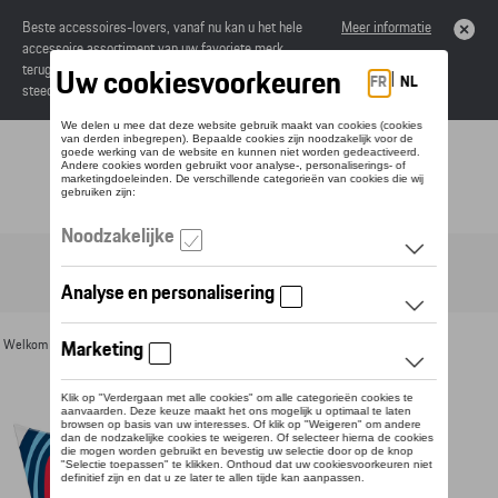
Beste accessoires-lovers, vanaf nu kan u het hele
Meer informatie
accessoire assortiment van uw favoriete merk
terugvinden in de online catalogus. Deze kunnen
steeds besteld worden via uw dealer.
Toggle navigation
NL
Welkom
>
Voor u
>
Divers
> Detail