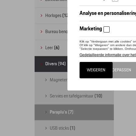
Horloges
(12)
Bureau benodigdheden
(19)
Leer
(6)
Divers
(94)
Magneten
(4)
Servies en tafelgarnituur
(10)
Paraplu's
(7)
USB sticks
(1)