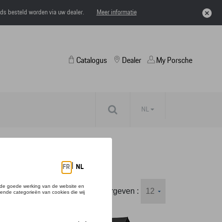
eds besteld worden via uw dealer.
Meer informatie
Catalogus
Dealer
My Porsche
NL
Weergeven :