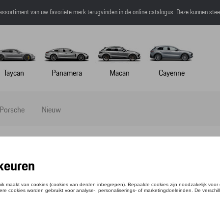
 assortiment van uw favoriete merk terugvinden in de online catalogus. Deze kunnen ste
Taycan
Panamera
Macan
Cayenne
 Porsche
Nieuw
aplu's