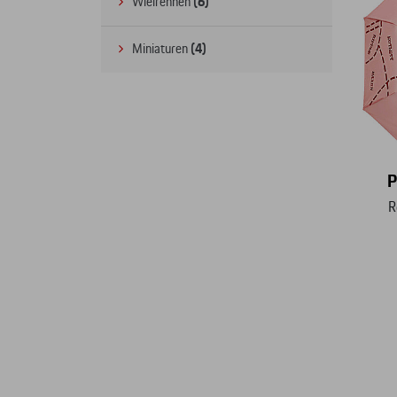
Wielrennen
(6)
Miniaturen
(4)
P
R