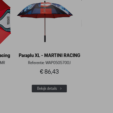
Racing
Paraplu XL - MARTINI RACING
0MR
Referentie: WAP0505700J
€ 86,43
Bekijk details