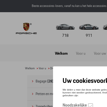
Beste accessoires-lovers, vanaf nu kan u het hele accessoire
718
911
Welkom
Voor u
Voor uw
Welkom
>
Voor u
>
Divers
> Paraplu's
Par
Bagage
(28)
Petten en mutsen
(20)
Zonnebrillen
(9)