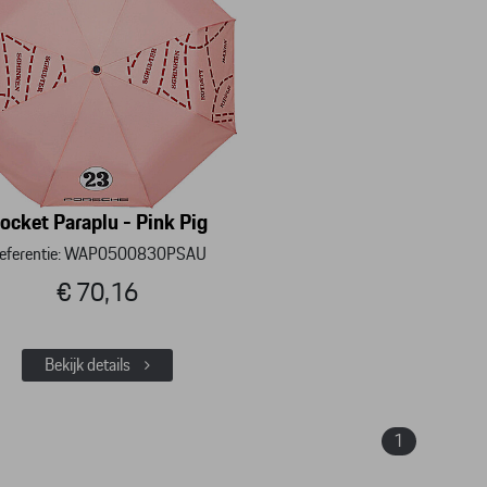
ocket Paraplu - Pink Pig
eferentie: WAP0500830PSAU
€ 70,16
Bekijk details
1