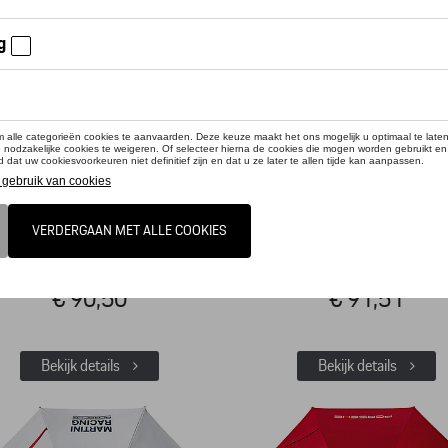
Paraplu
Paraplu - Heritage
Referentie: WAP0505700L
Referentie: WAP0500810P
€ 90,50
€ 91,51
Bekijk details
Bekijk details