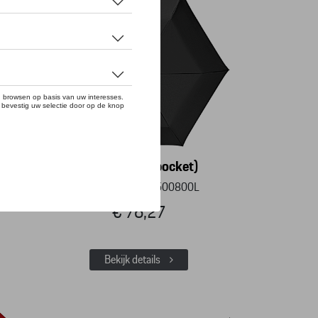
Paraplu (autopocket)
HKR
Referentie: WAP0500800L
€ 76,27
Bekijk details