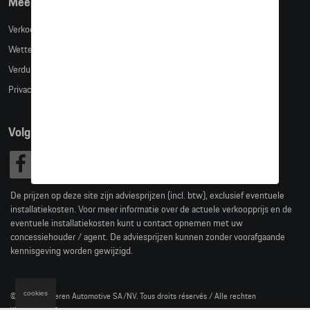
Meer info
Verkoopsvoorwaarden
Wettelijke bepalingen
Verduidelijking kledingmaten
Privacybeleid
Volg Ons
De prijzen op deze site zijn adviesprijzen (incl. btw), exclusief eventuele
installatiekosten. Voor meer informatie over de actuele verkoopprijs en de
eventuele installatiekosten kunt u contact opnemen met uw
concessiehouder / agent. De adviesprijzen kunnen zonder voorafgaande
kennisgeving worden gewijzigd.
cookies
© 2026 D'Ieteren Automotive SA/NV. Tous droits réservés / Alle rechten
voorbehouden.