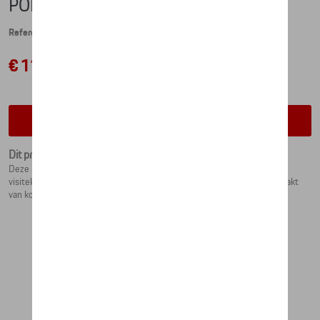
PORTEMONNEE HEREN
Referentie: WAP0300200NGBH
€ 110,84
Contacteer uw dealer voor beschikbaarheid
Dit product is momenteel niet op stock
Deze portefeuille biedt ruimte voor contant geld en 12 bank- en/of
visitekaarten. Het metalen Porsche Crest is een elegante touch. Gemaakt
van koeienhuid.