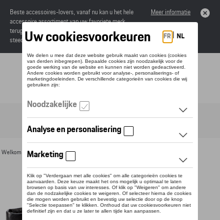
Beste accessoires-lovers, vanaf nu kan u het hele
Meer informatie
accessoire assortiment van uw favoriete merk
terugvinden in de online catalogus. Deze kunnen
steeds besteld worden via uw dealer.
Toggle navigation
NL
Welkom
>
Voor u
>
Leer
>
Portemonnees
> Detail