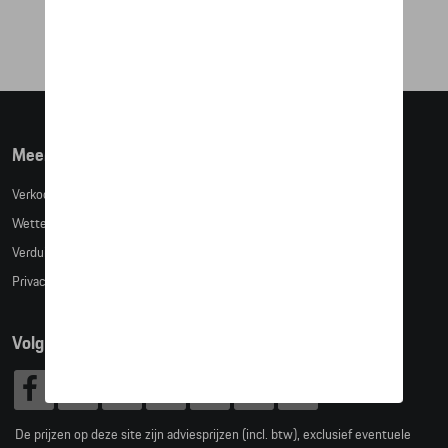
€ 1.072,69
Meer info
Verkoopsvoorwaarden
Wettelijke bepalingen
Verduidelijking kledingmaten
Privacybeleid
Volg Ons
De prijzen op deze site zijn adviesprijzen (incl. btw), exclusief eventuele