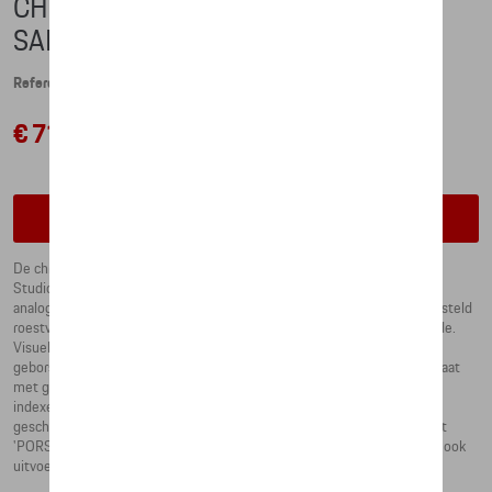
CHRONOGRAPH MARTINI RACING -
SAFARI (37MM)
Referentie: WAP0700210P037
€ 710,74
Contacteer uw dealer om te bestellen
De chronograaf uit de MARTINI RACING® Collection is ontworpen door
Studio FA Porsche. Hedendaagse kenmerken winnen de race: van het
analoge RONDA-kwartsuurwerk en de zilverkleurige kast van fijn geborsteld
roestvrij staal tot het mineraalglas met antireflectiecoating aan één zijde.
Visuele hoogtepunten zijn de zilveren roestvrijstalen armband met
geborstelde en gepolijste schakels en de bijpassende metalen wijzerplaat
met gepolijst MARTINI RACING®-design en gepolijst zilver, toegepaste
indexen en 'Made in Germany'-belettering op 6 uur. De gepolijste,
geschroefde kroon is versierd met een gegraveerd Porsche-wapen. Het
'PORSCHE' logo op de vlindersluiting van de roestvrijstalen armband is ook
uitvoerig gegraveerd.