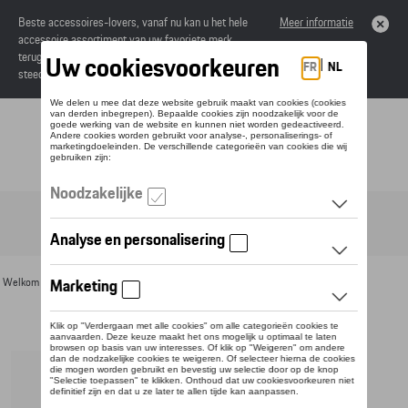
Beste accessoires-lovers, vanaf nu kan u het hele
Meer informatie
accessoire assortiment van uw favoriete merk
terugvinden in de online catalogus. Deze kunnen
steeds besteld worden via uw dealer.
Toggle navigation
NL
Welkom
>
Voor u
>
Horloges
> Detail