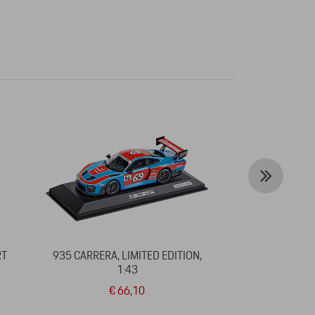
RT
935 CARRERA, LIMITED EDITION,
SET EMBL
1:43
€ 66,10
€