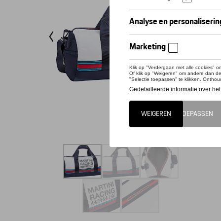
Conta
Dit pro
Reistas 
Handgrep