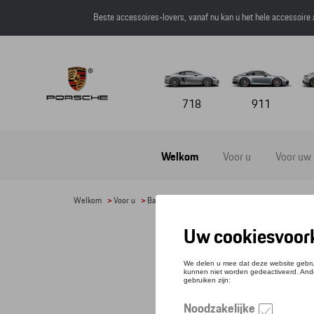
Beste accessoires-lovers, vanaf nu kan u het hele accessoire
718
911
Welkom
Voor u
Voor uw
Welkom
>
Voor u
>
Bagage
> Detail
REIS
Refere
€ 15