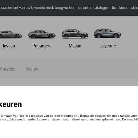
 assortiment van uw favoriete merk terugvinden in de online catalogus. Deze kunnen ste
Taycan
Panamera
Macan
Cayenne
 Porsche
Nieuw
TAS, SAFARI - MARTINI RACING
ntie: WAP0359270P0MR
1,50