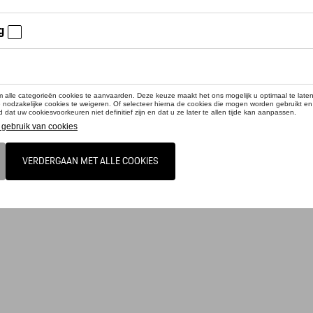
cteer uw dealer voor beschikbaarheid
duct is momenteel niet op stock
in het iconische MARTINI RACING® Safari design. Waterafstotende tweewegrits. In
en en afneembare schouderriem met MARTINI RACING®-inlays. MARTINI RACING®-