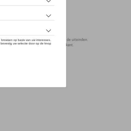
terieur met zakdetails. Schuifzakken aan de uiteinden.
strepen en collectielogo op de buitenkant.