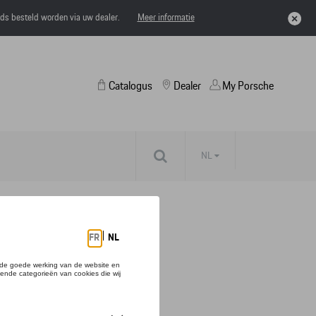
eds besteld worden via uw dealer.
Meer informatie
Catalogus
Dealer
My Porsche
NL