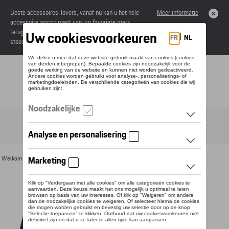
Beste accessoires-lovers, vanaf nu kan u het hele
Meer informatie
accessoire assortiment van uw favoriete merk
terugvinden in de online catalogus. Deze kunnen
steeds besteld worden via uw dealer.
Toggle navigation
NL
Welkom
>
Voor u
>
Textiel
>
Vrouwen
>
Jassen
> Detail