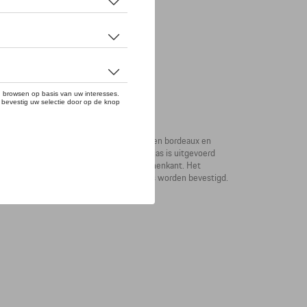
e terug naar de jaren '50, waarin de kleuren bordeaux en
11 Targa 4s Heritage Design Edition. De jas is uitgevoerd
ritssluiting op de bovenarm en aan de binnenkant. Het
t karabijn. De kaart etui kan aan een lus worden bevestigd.