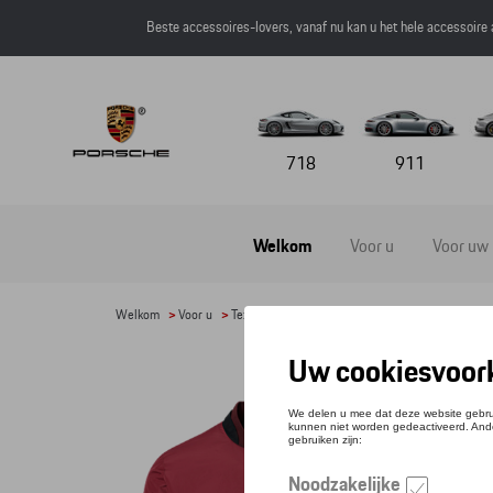
Beste accessoires-lovers, vanaf nu kan u het hele accessoire
718
911
Welkom
Voor u
Voor uw
Welkom
>
Voor u
>
Textiel
>
Heren
>
Jassen
> Detail
JAS
Refere
€ 40