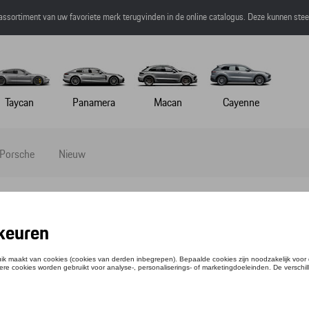
 assortiment van uw favoriete merk terugvinden in de online catalogus. Deze kunnen ste
Taycan
Panamera
Macan
Cayenne
 Porsche
Nieuw
 (OMKEERBARE) - HERITAGE
ntie: WAP322XXX0LHRT
5,70