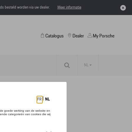
eds besteld worden via uw dealer.
Meer informatie
Catalogus
Dealer
My Porsche
NL