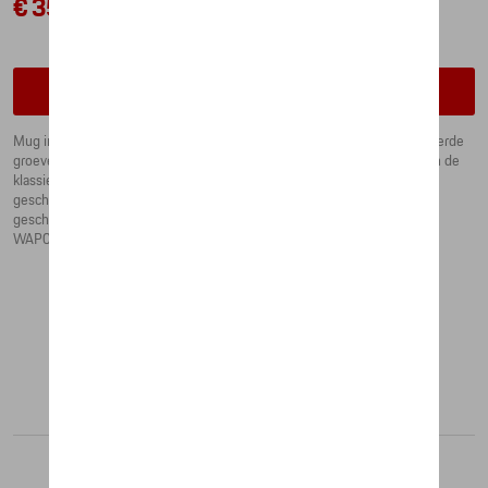
€ 35,59
Contacteer uw dealer om te bestellen
Mug in porseleinen. beker in nieuw,exclusieve vorm met twee gegraveerde
groeven, in de stijl van een Porsche motor zuiger. Porsche embleem en de
klassieke gouden ring. Ontwerp door Studio FA Porsche. Met
geschenkverpakking. Gemaakt in Duitsland. Vaatwasser geschikt. Niet
geschikt voor magnetrons. Bestaat ook in kleinere versie :
WAP0506060MSTD
Aanbevolen producten