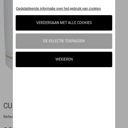
CUP - PORSCHE CREST (LARGE)
Referentie: WAP0506070MBIG