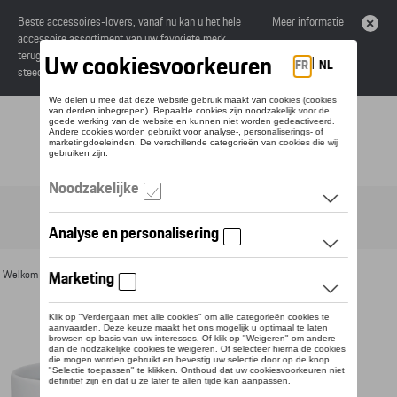
Beste accessoires-lovers, vanaf nu kan u het hele
Meer informatie
accessoire assortiment van uw favoriete merk
terugvinden in de online catalogus. Deze kunnen
steeds besteld worden via uw dealer.
Toggle navigation
NL
Welkom
>
Voor u
>
Divers
>
Mokken
> Detail