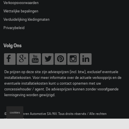
Verkoopsvoorwaarden
Wettelijke bepalingen
Verduidelijking kledingmaten
Privacybeleid
Volg Ons
De prijzen op deze site zijn adviesprijzen (incl. btw), exclusief eventuele
installatiekosten. Voor meer informatie over de actuele verkoopprijs en de
eventuele installatiekosten kunt u contact opnemen met uw
concessiehouder / agent. De adviesprijzen kunnen zonder voorafgaande
kennisgeving worden gewijzigd.
cookies
© 2026 D'Ieteren Automotive SA/NV. Tous droits réservés / Alle rechten
voorbehouden.