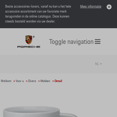
Beste accessoires-lovers, vanaf nu kan u het hele
Meer informatie
accessoire assortiment van uw favoriete merk
terugvinden in de online catalogus. Deze kunnen
steeds besteld worden via uw dealer.
Toggle navigation
NL
Welkom
>
Voor u
>
Divers
>
Mokken
> Detail