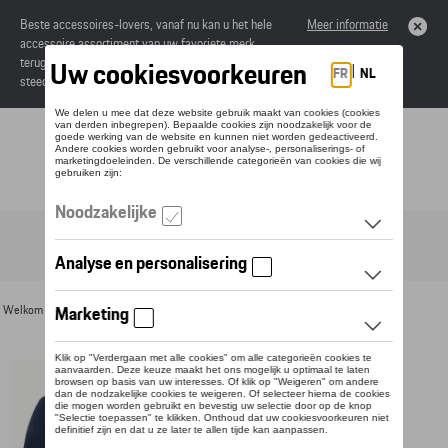
Beste accessoires-lovers, vanaf nu kan u het hele
Meer informatie
accessoire assortiment van uw favoriete merk
terugvinden in de online catalogus. Deze kunnen
steeds besteld worden via uw dealer.
Toggle navigation
NL
Welkom
>
Voor u
>
Textiel
>
Heren
>
Sweaters en truien
> Detail