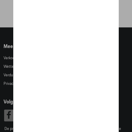
€ 35,59
Meer info
Verkoopsvoorwaarden
Wettelijke bepalingen
Verduidelijking kledingmaten
Privacybeleid
Volg Ons
De prijzen op deze site zijn adviesprijzen (incl. btw), exclusief eventuele