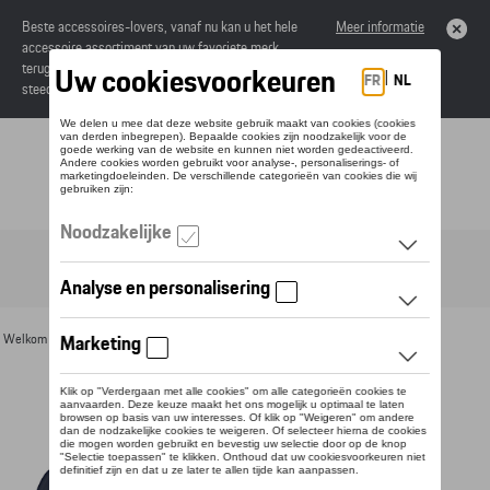
Beste accessoires-lovers, vanaf nu kan u het hele
Meer informatie
accessoire assortiment van uw favoriete merk
terugvinden in de online catalogus. Deze kunnen
steeds besteld worden via uw dealer.
Toggle navigation
NL
Welkom
>
Voor u
>
Textiel
>
Heren
>
Sweaters en truien
> Detail