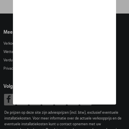
Meer info
Verkoopsvoorwaarden
Wettelijke bepalingen
Verduidelijking kledingmaten
Privacybeleid
Volg Ons
De prijzen op deze site zijn adviesprijzen (incl. btw), exclusief eventuele
installatiekosten. Voor meer informatie over de actuele verkoopprijs en de
eventuele installatiekosten kunt u contact opnemen met uw