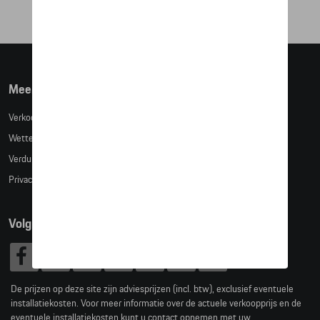
Meer info
Verkoopsvoorwaarden
Wettelijke bepalingen
Verduidelijking kledingmaten
Privacybeleid
Volg Ons
De prijzen op deze site zijn adviesprijzen (incl. btw), exclusief eventuele
installatiekosten. Voor meer informatie over de actuele verkoopprijs en de
eventuele installatiekosten kunt u contact opnemen met uw