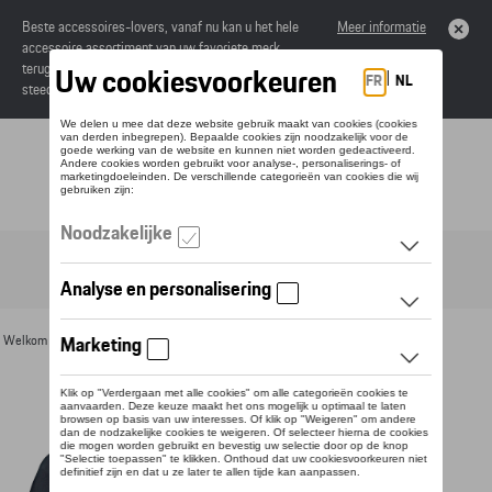
Beste accessoires-lovers, vanaf nu kan u het hele
Meer informatie
accessoire assortiment van uw favoriete merk
terugvinden in de online catalogus. Deze kunnen
steeds besteld worden via uw dealer.
Toggle navigation
NL
Welkom
>
Voor u
>
Textiel
>
Vrouwen
>
T-shirts en polo's
> Detail