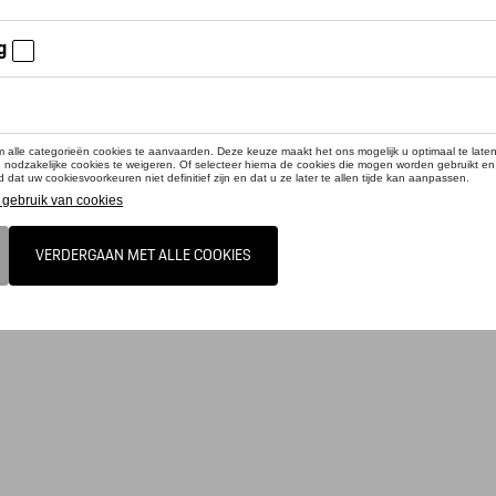
irt # 20 - Martini Racing - S
rt # 20 - Martini Racing - L
rt # 20 - Martini Racing - M
cteer uw dealer voor beschikbaarheid
duct is momenteel niet op stock
n leeft voort: Het limited edition collector's T-shirt nr. 20 bewijst het zonder tw
. Het T-shirt wordt geleverd met een exclusieve metalen doos die bedrukt is met
eg over het ontwerp. Het is het perfecte cadeau voor Porsche liefhebbers, motorsp