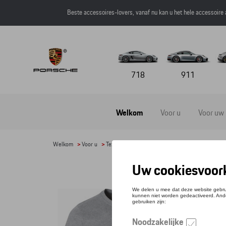
Beste accessoires-lovers, vanaf nu kan u het hele accessoire
718
911
Welkom
Voor u
Voor uw
Welkom
>
Voor u
>
Textiel
>
Heren
>
T-shirts en polo's
> Detail
T-SH
Refere
€ 50