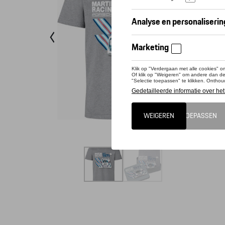
T-sh
T-shi
T-shi
Conta
Dit pro
Het icoo
uit 1971
met uitl