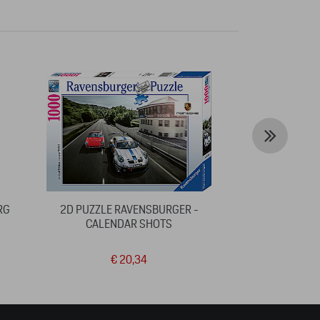
RG
2D PUZZLE RAVENSBURGER -
PARAPLU
CALENDAR SHOTS
€ 20,34
€