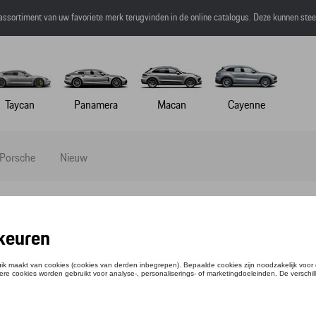
 assortiment van uw favoriete merk terugvinden in de online catalogus. Deze kunnen ste
Taycan
Panamera
Macan
Cayenne
 Porsche
Nieuw
IRT # 20 - MARTINI RACING - S
ntie: WAP55800S0M0MR
,84