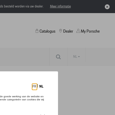
eds besteld worden via uw dealer.
Meer informatie
Catalogus
Dealer
My Porsche
NL