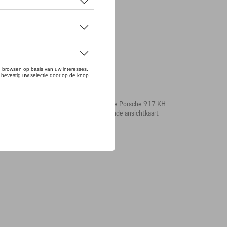
ijfel. Het printontwerp is geïnspireerd op de Porsche 917 KH
 hetzelfde printontwerp en een bijpassende ansichtkaart
ort fans en voor jezelf.