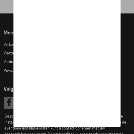
Meer info
Verkoopsvoorwaarden
Wettelijke bepalingen
Verduidelijking kledingmaten
Privacybeleid
Volg Ons
De prijzen op deze site zijn adviesprijzen (incl. btw), exclusief eventuele
installatiekosten. Voor meer informatie over de actuele verkoopprijs en de
eventuele installatiekosten kunt u contact opnemen met uw