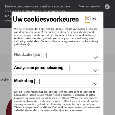
Beste accessoires-lovers, vanaf nu kan u het hele
Meer informatie
accessoire assortiment van uw favoriete merk
terugvinden in de online catalogus. Deze kunnen
steeds besteld worden via uw dealer.
Toggle navigation
NL
Welkom
>
Voor u
>
Textiel
>
Heren
>
T-shirts en polo's
> Detail