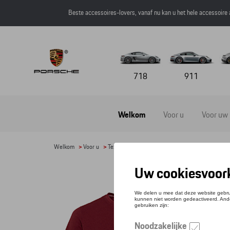
Beste accessoires-lovers, vanaf nu kan u het hele accessoire
718
911
Welkom
Voor u
Voor uw
Welkom
>
Voor u
>
Textiel
>
Heren
>
T-shirts en polo's
> Detail
T-SH
Referen
€ 61