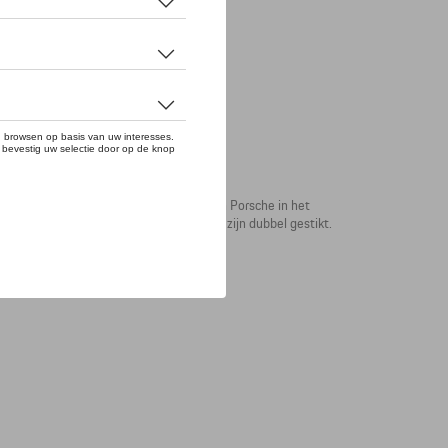
-wapen op de borst. De siliconenprint van Porsche in het
 De zomen van de mouwen en het T-shirt zijn dubbel gestikt.