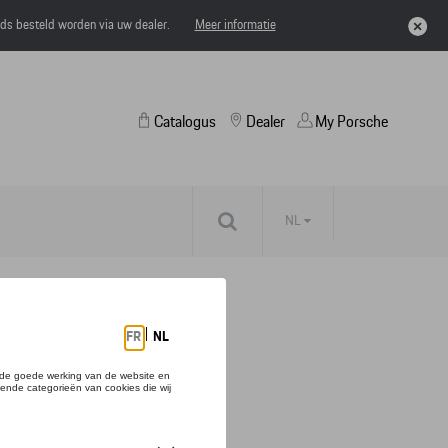
eds besteld worden via uw dealer.
Meer informatie
Catalogus
Dealer
My Porsche
NL