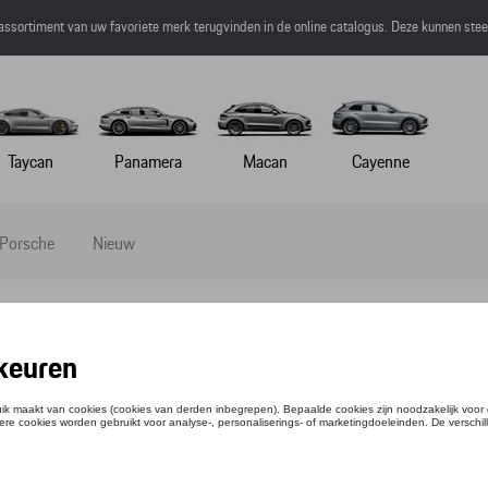
 assortiment van uw favoriete merk terugvinden in de online catalogus. Deze kunnen ste
Taycan
Panamera
Macan
Cayenne
 Porsche
Nieuw
IRT CREST - ESSENTIAL - L
tie: WAP67100L0PESS
,01