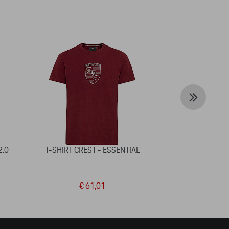
2.0
T-SHIRT CREST - ESSENTIAL
SLEUTELHANGE
EDITION,
€ 61,01
€