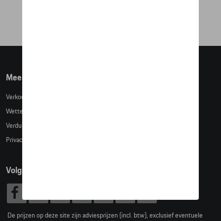
€ 39,65
Meer info
Verkoopsvoorwaarden
Wettelijke bepalingen
Verduidelijking kledingmaten
Privacybeleid
Volg Ons
De prijzen op deze site zijn adviesprijzen (incl. btw), exclusief eventuele