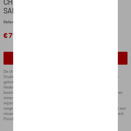
CHRONOGRAPH MARTINI RACING -
SAFARI (42MM)
Referentie: WAP0700200P042
€ 710,74
Contacteer uw dealer om te bestellen
De chronograaf uit de MARTINI RACING® Collection is ontworpen door
Studio FA Porsche. Hij is gelimiteerd tot 1.911 stuks - het betreffende
gelimiteerde editienummer is gegraveerd op de achterkant van de kast.
Hedendaagse kenmerken winnen de race: van het analoge RONDA-
kwartsuurwerk en de zwarte kast van fijn geborsteld roestvrij staal tot het
mineraalglas met antireflectiecoating aan één kant. De zilverkleurige
wijzerplaat van metaal met MARTINI RACING®-design en matzwarte
toegepaste indexen en de 'MADE IN GERMANY'-belettering op 6 uur is een
visueel hoogtepunt. De geschroefde kroon is versierd met een gegraveerd
Porsche-wapen.