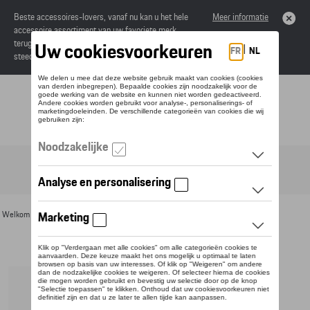
Beste accessoires-lovers, vanaf nu kan u het hele
Meer informatie
accessoire assortiment van uw favoriete merk
terugvinden in de online catalogus. Deze kunnen
steeds besteld worden via uw dealer.
Toggle navigation
NL
Welkom
>
Voor u
>
Horloges
> Detail