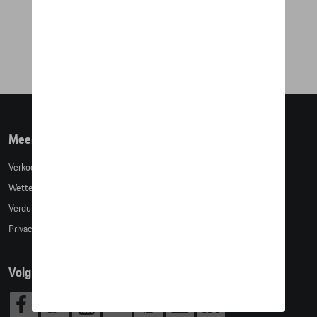
CHRONOGRAPH MARTINI RACING -
SAFARI (42MM)
€ 710,74
Meer info
Verkoopsvoorwaarden
Wettelijke bepalingen
Verduidelijking kledingmaten
Privacybeleid
Volg Ons