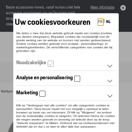
Beste accessoires-lovers, vanaf nu kan u het hele
Meer informatie
accessoire assortiment van uw favoriete merk
terugvinden in de online catalogus. Deze kunnen
steeds besteld worden via uw dealer.
Toggle navigation
NL
Welkom
>
Voor u
>
Textiel
>
Heren
>
Jassen
> Detail